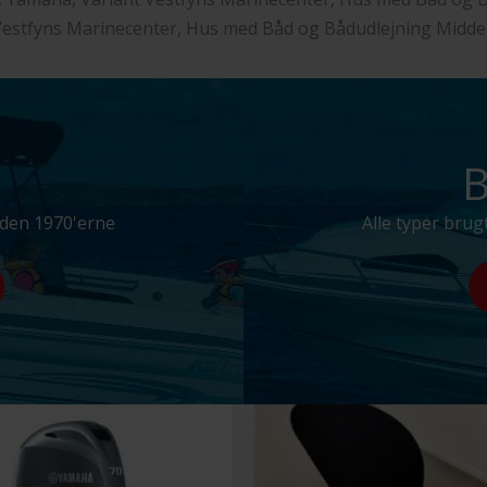
estfyns Marinecenter, Hus med Båd og Bådudlejning Midde
B
iden 1970'erne
Alle typer brugt