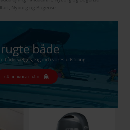
lfart, Nyborg og Bogense.
rugte både
e både sælges, kig ind i vores udstilling.
GÅ TIL BRUGTE BÅDE