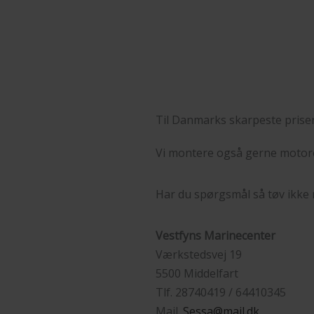
Til Danmarks skarpeste prise
Vi montere også gerne motor
Har du spørgsmål så tøv ikke 
Vestfyns Marinecenter
Værkstedsvej 19
5500 Middelfart
Tlf. 28740419 / 64410345
Mail.
Sessa@mail.dk