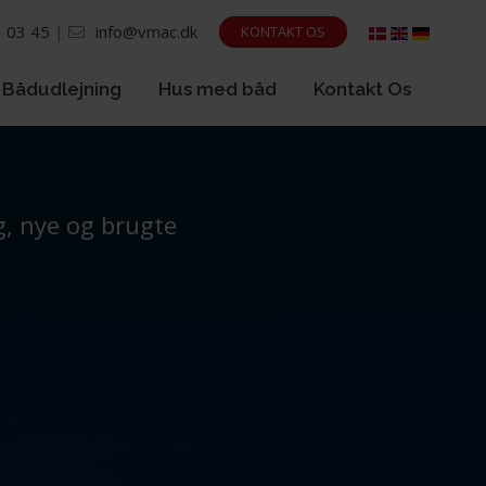
 03 45
|
info@vmac.dk
KONTAKT OS
Bådudlejning
Hus med båd
Kontakt Os
g, nye og brugte