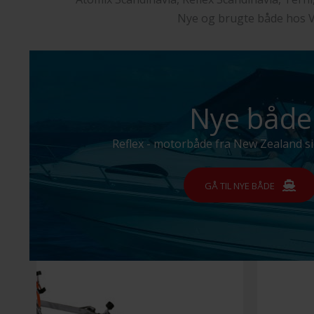
Nye og brugte både hos V
Nye både
Reflex - motorbåde fra New Zealand s
GÅ TIL NYE BÅDE