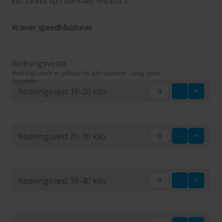
kan tankes op i Marinaen ved bro 2.
Kræver speedbådsbevis
Redningsveste
Redningsveste er påbudt for alle sejlende – vælg antal
herunder:
Redningsvest 15-20 kilo
-
+
Redningsvest
15-
Redningsvest 20-30 kilo
-
+
20
kilo
Redningsvest
20-
Redningsvest 30-40 kilo
-
+
30
kilo
Redningsvest
30-