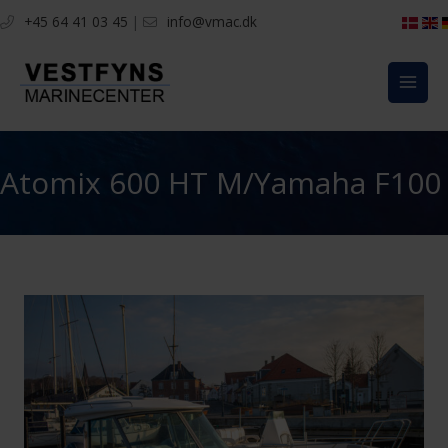
Gå
+45 64 41 03 45
|
info@vmac.dk
til
indholdet
Atomix 600 HT M/Yamaha F100