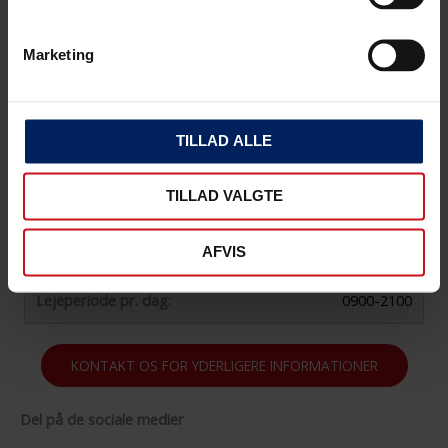
NB Husk at fylde tanken op ved aflevering. Der er en
130 l indenbords tank i Der må kun fyldes benzin Oktan
Marketing
95/100 på båden. Hvis man kommer det forkerte
brændstof i tanken, vil vi fakturere for Rensning af
brændstofsystem og tank, evt. bjergning af båden.
TILLAD ALLE
Redningsveste:
Ja 6 stk Voksenveste
TILLAD VALGTE
Rengøring:
Båden skal afleveres rengjort - ellers beregnes der
AFVIS
timeløn DKK 600 inkl. moms per time for rengøring.
Lejeperiode pr. dag:
0900-2100
KONTAKT OS FOR YDERLIGERE INFORMATIONER
Del på de sociale medier