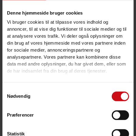
Pris pr. dag:
1650
Denne hjemmeside bruger cookies
Pris 6 dage:
10800
Vi bruger cookies til at tilpasse vores indhold og
annoncer, til at vise dig funktioner til sociale medier og til
Pris pr. dag EURO:
242
at analysere vores trafik. Vi deler også oplysninger om
din brug af vores hjemmeside med vores partnere inden
Pris 6 dage EURO:
1449
for sociale medier, annonceringspartnere og
analysepartnere. Vores partnere kan kombinere disse
Mærke og model:
Atomix 600 HT
data med andre oplysninger, du har givet dem, eller som
de har indsamlet fra din brug af deres tjenester.
Antal personer:
6
Samtykkevalg
Motor:
Yamaha F100
Nødvendig
Længde:
6,00 meter
Præferencer
Praktisk Info
Brændstof:
Statistik