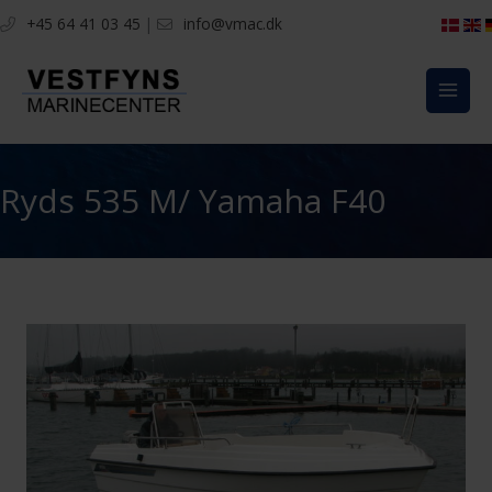
Gå
+45 64 41 03 45
|
info@vmac.dk
til
indholdet
Ryds 535 M/ Yamaha F40