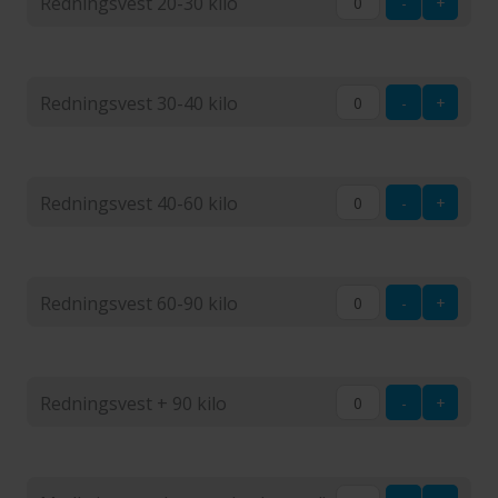
Redningsvest 20-30 kilo
-
+
20
kilo
Redningsvest
20-
Redningsvest 30-40 kilo
-
+
30
kilo
Redningsvest
30-
Redningsvest 40-60 kilo
-
+
40
kilo
Redningsvest
40-
Redningsvest 60-90 kilo
-
+
60
kilo
Redningsvest
60-
Redningsvest + 90 kilo
-
+
90
kilo
Redningsvest
+