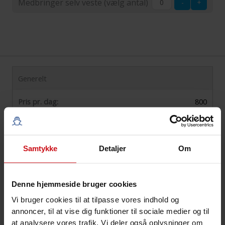
Medbringer selv veste (vælg antal)
-
+
90
kilo
Medbringer
selv
veste
(vælg
antal)
Generelt
Pris pr. dag:
800
Pris 6 dage:
4800
Pris pr. dag EURO:
108
Samtykke
Detaljer
Om
Pris 6 dage EURO:
645
Denne hjemmeside bruger cookies
Mærke og model:
Ryds 535
Vi bruger cookies til at tilpasse vores indhold og
annoncer, til at vise dig funktioner til sociale medier og til
Antal personer:
5
at analysere vores trafik. Vi deler også oplysninger om