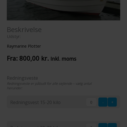
Beskrivelse
Udstyr:
Raymarine Plotter
Fra:
800,00
kr.
Inkl. moms
Redningsveste
Redningsveste er påbudt for alle sejlende – vælg antal
herunder:
Redningsvest 15-20 kilo
-
+
Redningsvest
15-