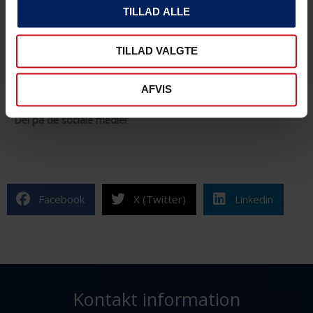
timeløn DKK 600 inkl. moms per time for rengøring.
TILLAD ALLE
Lejeperiode pr. dag:
0900-2100
TILLAD VALGTE
KONTAKT OS FOR YDERLIGERE INFORMATIONER
AFVIS
Del på de sociale medier
Facebook
X (Twitter)
Linkedin
Kontakt information