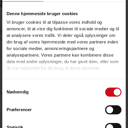
8.995,00
kr.
Inkl. moms
Denne hjemmeside bruger cookies
KONTAKT OS FOR YDERLIGERE INFORMATIONER
Vi bruger cookies til at tilpasse vores indhold og
annoncer, til at vise dig funktioner til sociale medier og til
Beskrivelse
at analysere vores trafik. Vi deler også oplysninger om
STANDARD UDSTYR
din brug af vores hjemmeside med vores partnere inden
Ophalerspil med bånd
for sociale medier, annonceringspartnere og
Helsvejst og varmgalvaniseret chassis
analysepartnere. Vores partnere kan kombinere disse
Justerbar stævnstøtte
data med andre oplysninger, du har givet dem, eller som
Aftagelig lygteplade inden båd søsættes
de har indsamlet fra din brug af deres tjenester.
Sorte slagfaste plastskærme
Justerbare køl- og sideruller
Samtykkevalg
Nødvendig
STANDARD UDSTYR
Ophalerspil med bånd
Helsvejst og varmgalvaniseret chassis
Præferencer
Justerbar stævnstøtte
Aftagelig lygteplade inden båd søsættes
Sorte slagfaste plastskærme
Statistik