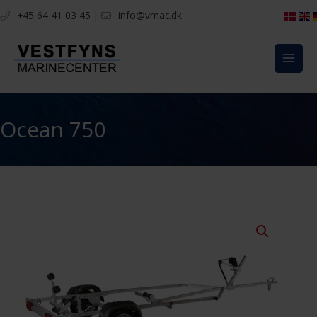
Gå
+45 64 41 03 45
|
info@vmac.dk
til
indholdet
Ocean 750