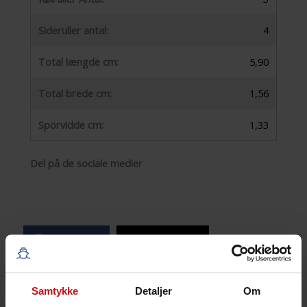
Sideruller antal:
4
Total længde cm:
5,90
Total brede cm:
1,56
Sporvidde cm:
1,33
Del på de sociale medier
Facebook
X (Twitter)
Linkedin
Samtykke
Detaljer
Om