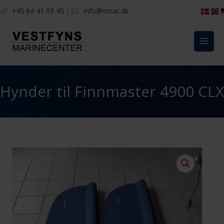
Gå
+45 64 41 03 45
|
info@vmac.dk
til
indholdet
Hynder til Finnmaster 4900 CLX