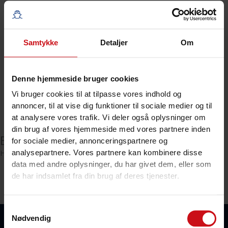
Samtykke
Detaljer
Om
Facebook
X (Twitter)
Denne hjemmeside bruger cookies
Linkedin
Vi bruger cookies til at tilpasse vores indhold og
annoncer, til at vise dig funktioner til sociale medier og til
KONTAKT OS FOR YDERLIGERE INFORMATIONER
at analysere vores trafik. Vi deler også oplysninger om
din brug af vores hjemmeside med vores partnere inden
Beskrivelse
for sociale medier, annonceringspartnere og
Hyndesæt til Finnmaster 4900 CLX båd.. Sættet er helt nyt.
analysepartnere. Vores partnere kan kombinere disse
data med andre oplysninger, du har givet dem, eller som
de har indsamlet fra din brug af deres tjenester.
Samtykkevalg
Nødvendig