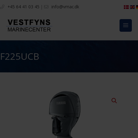
Gå
+45 64 41 03 45
|
info@vmac.dk
til
indholdet
F225UCB