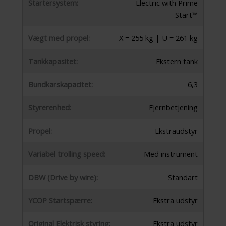
Startersystem:
Electric with Prime
Start™
Vægt med propel:
X = 255 kg | U = 261 kg
Tankkapasitet:
Ekstern tank
Bundkarskapacitet:
6,3
Styrerenhed:
Fjernbetjening
Propel:
Ekstraudstyr
Variabel trolling speed:
Med instrument
DBW (Drive by wire):
Standart
YCOP Startspærre:
Ekstra udstyr
Original Elektrisk styring:
Ekstra udstyr