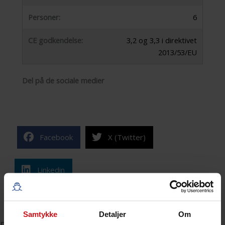
Personer:
6
CE godkendelse:
3,2 og 3,3 i direktivet
2013/53/EU
Del på de sociale medier
Facebook
X (Twitter)
Linkedin
KONTAKT OS FOR YDERLIGERE INFORMATIONER
Samtykke
Detaljer
Om