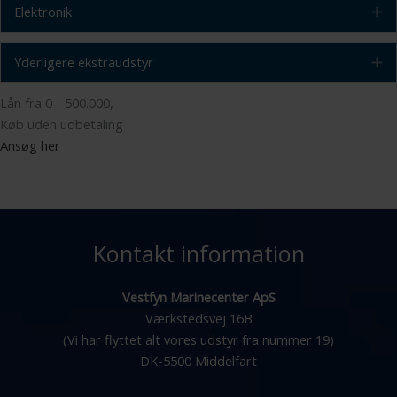
Elektronik
E
Yderligere ekstraudstyr
E
Lån fra 0 - 500.000,-
Køb uden udbetaling
Ansøg her
Kontakt information
Vestfyn Marinecenter ApS
Værkstedsvej 16B
(Vi har flyttet alt vores udstyr fra nummer 19)
DK-5500 Middelfart