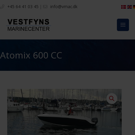
Gå
+45 64 41 03 45
|
info@vmac.dk
til
indholdet
Atomix 600 CC