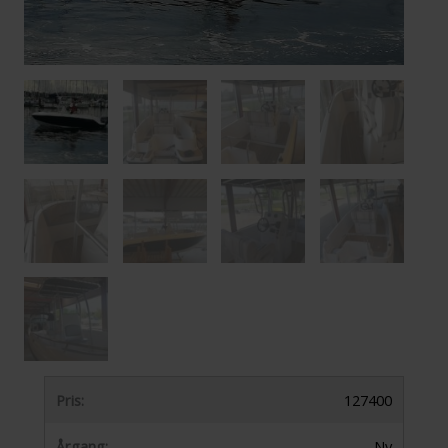
Pris:
127400
Årgang:
Ny