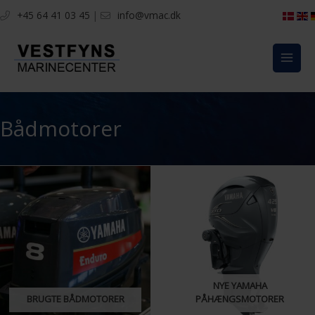
Gå
+45 64 41 03 45
|
info@vmac.dk
til
indholdet
Bådmotorer
NYE YAMAHA
BRUGTE BÅDMOTORER
PÅHÆNGSMOTORER