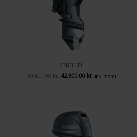
F30BETL
Den
Den
49.400,00
kr.
42.800,00
kr.
Inkl. moms
oprindelige
aktuelle
pris
pris
var:
er:
49.400,00 kr..
42.800,00 kr..