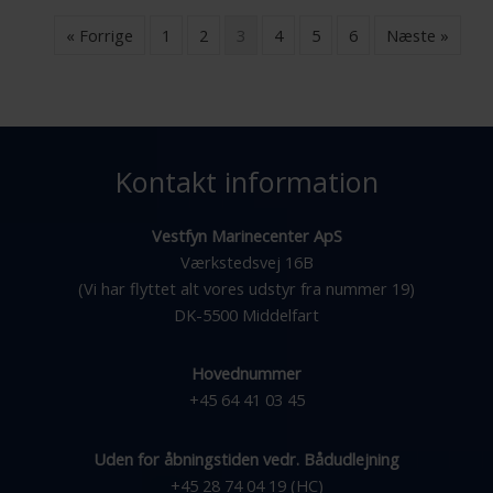
« Forrige
1
2
3
4
5
6
Næste »
Kontakt information
Vestfyn Marinecenter ApS
Værkstedsvej 16B
(Vi har flyttet alt vores udstyr fra nummer 19)
DK-5500 Middelfart
Hovednummer
+45 64 41 03 45
Uden for åbningstiden vedr. Bådudlejning
+45 28 74 04 19 (HC)