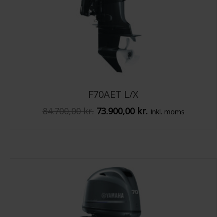
F70AET L/X
Den
Den
84.700,00
kr.
73.900,00
kr.
Inkl. moms
oprindelige
aktuelle
pris
pris
var:
er:
84.700,00 kr..
73.900,00 kr..