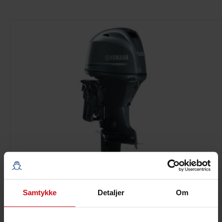
Samtykke
Detaljer
Om
F50LET2L
66.600,00
kr.
Inkl. moms