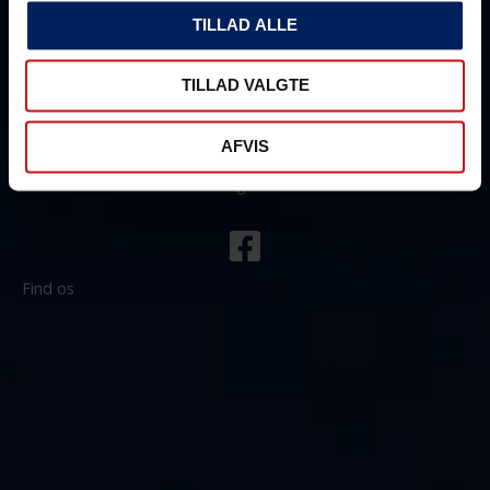
Hverdage 09.00 – 16.30
TILLAD ALLE
Lørdag & søndag: Lukket (åben kun ifølge aftale)
TILLAD VALGTE
Åbningstider udstyrsbutikken
AFVIS
Hverdage 09.30 – 16.30
Lørdag Lukket
Find os