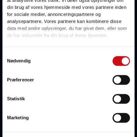
at analysere vores trafik. Vi deler også oplysninger om
din brug af vores hjemmeside med vores partnere inden
Vestfyn Marinecenter ApS
for sociale medier, annonceringspartnere og
Værkstedsvej 16B
analysepartnere. Vores partnere kan kombinere disse
(Vi har flyttet alt vores udstyr fra nummer 19)
data med andre oplysninger, du har givet dem, eller som
DK-5500 Middelfart
de har indsamlet fra din brug af deres tjenester.
Hovednummer
Samtykkevalg
+45 64 41 03 45
Nødvendig
Uden for åbningstiden vedr. Bådudlejning
Præferencer
+45 28 74 04 19 (HC)
+45 28 73 90 38 (HC)
Statistik
Åbningstider
Marketing
Åbningstider Marinecenteret