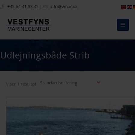
Gå
+45 64 41 03 45
|
info@vmac.dk
til
indholdet
Udlejningsbåde Strib
Viser 1 resultat